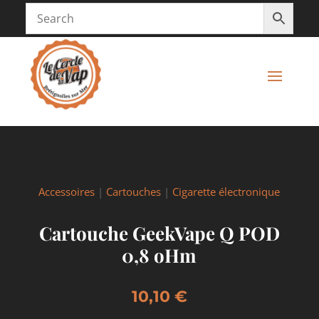
Accessoires
|
Cartouches
|
Cigarette électronique
Cartouche GeekVape Q POD
0,8 oHm
10,10
€