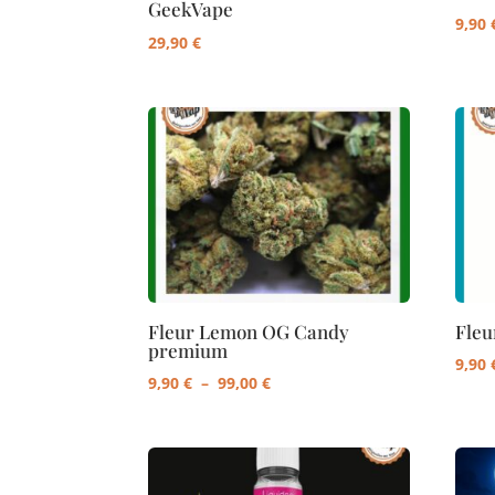
GeekVape
9,90
29,90
€
Fleur Lemon OG Candy
Fleu
premium
9,90
Plage
9,90
€
–
99,00
€
de
prix :
9,90 €