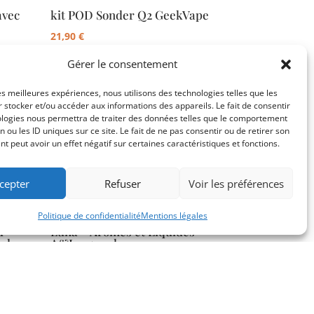
avec
kit POD Sonder Q2 GeekVape
21,90
€
Gérer le consentement
les meilleures expériences, nous utilisons des technologies telles que les
 stocker et/ou accéder aux informations des appareils. Le fait de consentir
ologies nous permettra de traiter des données telles que le comportement
n ou les ID uniques sur ce site. Le fait de ne pas consentir ou de retirer son
 peut avoir un effet négatif sur certaines caractéristiques et fonctions.
cepter
Refuser
Voir les préférences
Politique de confidentialité
Mentions légales
d
Luna – Arômes et Liquides
ml
A&L – 50 ml
19,90
€