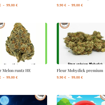
Plage
Plage
€
–
99,00
€
9,90
€
–
99,00
€
de
de
prix :
prix :
9,90 €
9,90 €
à
à
99,00 €
99,00 €
r Melon runtz HE
Fleur Mobydick premium
Plage
Plage
€
–
99,00
€
9,90
€
–
99,00
€
de
de
prix :
prix :
9,90 €
9,90 €
à
à