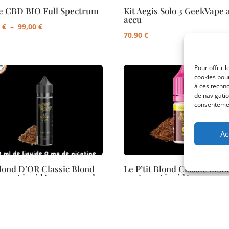
e CBD BIO Full Spectrum
Kit Aegis Solo 3 GeekVape 
accu
Plage
0
€
–
99,00
€
70,90
€
de
prix :
49,90 €
Pour offrir 
cookies pour
à
à ces techn
99,00 €
de navigatio
consentement
Ac
lond D’OR Classic Blond
Le P’tit Blond Classic Blon
re – LiquidArom – 50 ml
neutre – LiquidArom – 10 
Plage
0
€
5,90
€
–
43,00
€
de
prix :