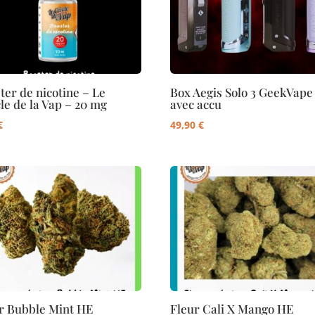
ter de nicotine – Le
Box Aegis Solo 3 GeekVape
le de la Vap – 20 mg
avec accu
€
49,90
€
r Bubble Mint HE
Fleur Cali X Mango HE