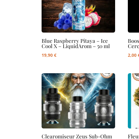
Blue Raspberry Pitaya – Ice
Boos
Cool X – LiquidArom – 50 ml
Cerc
19,90
€
2,00
Clearomiseur Zeus Sub-Ohm
Fleu