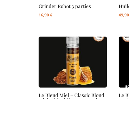
Grinder Robot 3 parties
Huil
16,90
€
49,9
Le Blend Miel – Classic Blond
Le B
miel – LiquidArom – 50 ml
neut
19,90
€
19,9