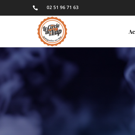
02 51 96 71 63

Ac