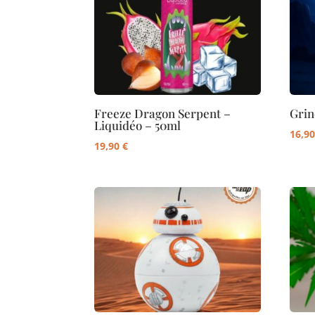
à
99,00 €
Freeze Dragon Serpent –
Grin
Liquidéo – 50ml
16,9
19,90
€