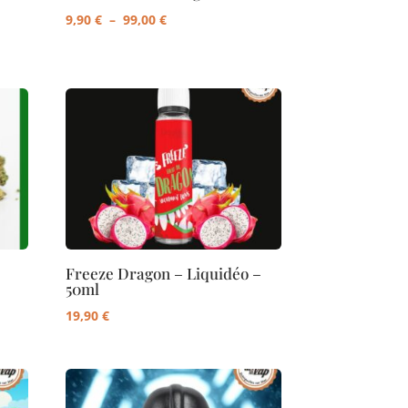
Plage
9,90
€
–
99,00
€
de
prix :
9,90 €
à
99,00 €
Freeze Dragon – Liquidéo –
50ml
19,90
€